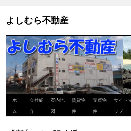
よしむら不動産
コ
ホー
会社紹
案内地
賃貸物
売買物
サイト
ン
ム
介
図
件
件
ップ
テ