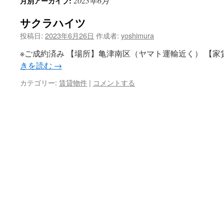
2023年6月
月別アーカイブ:
ン
サクラハイツ
ツ
投稿日:
2023年6月26日
作成者:
yoshimura
へ
※ご成約済み 【場所】亀津南区（ヤマト運輸近く） 【家
ス
きを読む
→
キ
カテゴリー:
賃貸物件
|
コメントする
ッ
プ