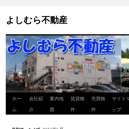
よしむら不動産
コ
ホー
会社紹
案内地
賃貸物
売買物
サイト
ン
ム
介
図
件
件
ップ
テ