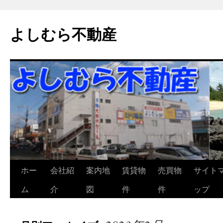
よしむら不動産
コ
ホー
会社紹
案内地
賃貸物
売買物
サイト
ン
ム
介
図
件
件
ップ
テ