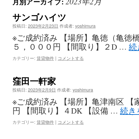
2023年2月
月別アーカイブ:
ン
ツ
サンゴハイツ
へ
投稿日:
2023年2月23日
作成者:
yoshimura
※ご成約済み 【場所】亀徳（亀徳
ス
５，０００円 【間取り】２D …
続
キ
カテゴリー:
賃貸物件
|
コメントする
ッ
プ
窪田一軒家
投稿日:
2023年2月9日
作成者:
yoshimura
※ご成約済み 【場所】亀津南区 
円 【間取り】４DK 【設備 …
続き
カテゴリー:
賃貸物件
|
コメントする