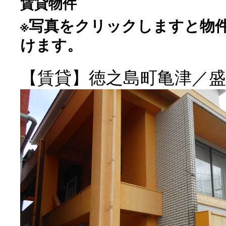
賃貸物件
ン
※写真をクリックしますと物
ツ
けます。
へ
ス
【賃貸】徳之島町亀津／
キ
ッ
プ