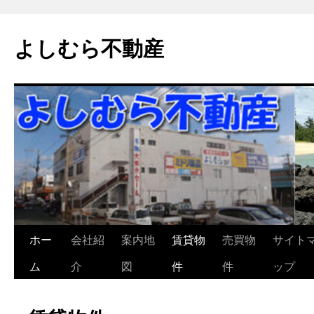
よしむら不動産
コ
ホー
会社紹
案内地
賃貸物
売買物
サイト
ン
ム
介
図
件
件
ップ
テ