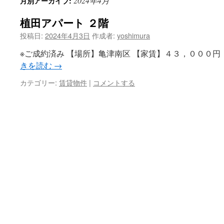
2024年4月
月別アーカイブ:
ン
植田アパート ２階
ツ
投稿日:
2024年4月3日
作成者:
yoshimura
へ
※ご成約済み 【場所】亀津南区 【家賃】４３，０００円
ス
きを読む
→
キ
カテゴリー:
賃貸物件
|
コメントする
ッ
プ