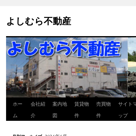
よしむら不動産
コ
ホー
会社紹
案内地
賃貸物
売買物
サイト
ン
ム
介
図
件
件
ップ
テ