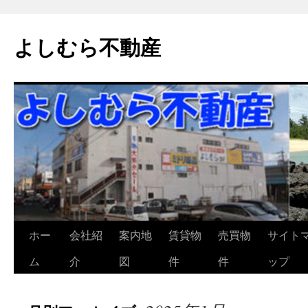
よしむら不動産
コ
ホー
会社紹
案内地
賃貸物
売買物
サイト
ン
ム
介
図
件
件
ップ
テ