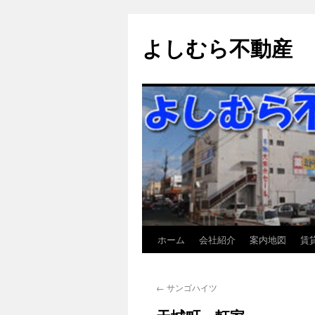
よしむら不動産
ホーム
会社紹介
案内地図
賃
コ
ン
←
サンゴハイツ
テ