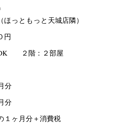
a
（ほっともっと天城店隣）
０円
DK ２階：２部屋
月分
月分
の１ヶ月分＋消費税