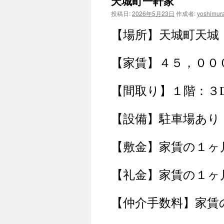
天城町一軒家
ン
投稿日:
2026年5月23日
作成者:
yoshimur
ツ
【場所】天城町天城
へ
【家賃】４５，００
ス
キ
【間取り】１階：３
ッ
【設備】駐車場あり
プ
【敷金】家賃の１ヶ
【礼金】家賃の１ヶ
【仲介手数料】家賃