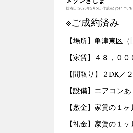
メゾンきじま
ン
投稿日:
2026年2月5日
作成者:
yoshimura
ツ
※ご成約済み
へ
ス
【場所】亀津東区（
キ
【家賃】４８，００
ッ
プ
【間取り】２DK／
【設備】エアコンあ
【敷金】家賃の１ヶ
【礼金】家賃の１ヶ