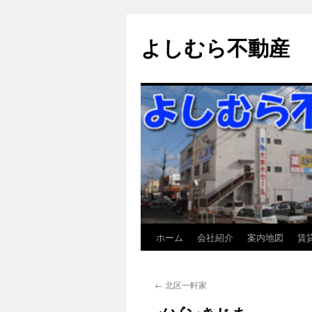
よしむら不動産
ホーム
会社紹介
案内地図
賃
コ
ン
←
北区一軒家
テ