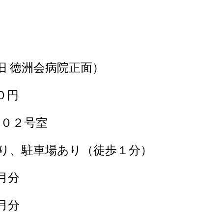
旧 徳洲会病院正面）
０円
２０２号室
り、駐車場あり（徒歩１分）
月分
月分