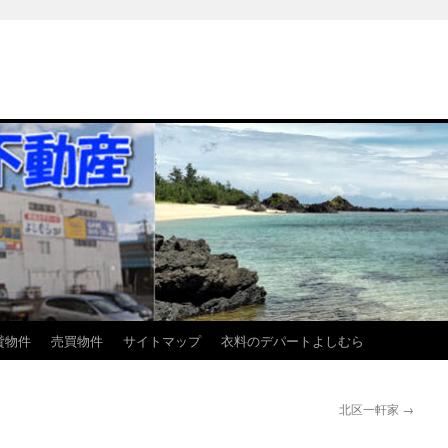
貸物件
売買物件
サイトマップ
衣料のデパートよしむら
北区一軒家
→