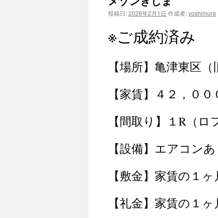
メゾンきじま
ン
投稿日:
2026年2月1日
作成者:
yoshimura
ツ
※ご成約済み
へ
ス
【場所】亀津東区（
キ
【家賃】４２，００
ッ
プ
【間取り】１R（ロ
【設備】エアコンあ
【敷金】家賃の１ヶ
【礼金】家賃の１ヶ