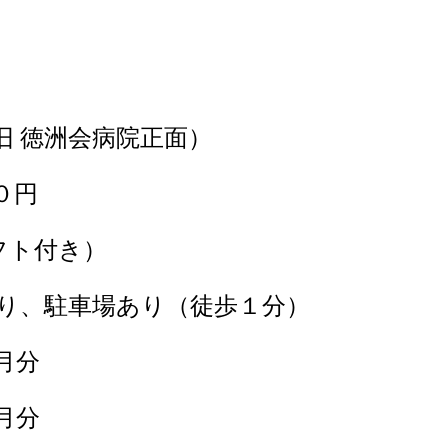
旧 徳洲会病院正面）
０円
フト付き）
り、駐車場あり（徒歩１分）
月分
月分