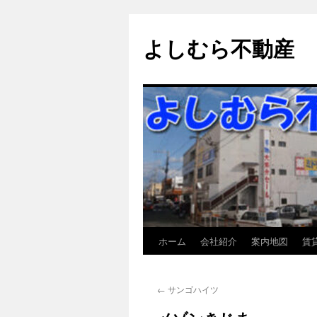
よしむら不動産
ホーム
会社紹介
案内地図
賃
コ
ン
←
サンゴハイツ
テ