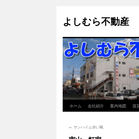
よしむら不動産
ホーム
会社紹介
案内地図
賃
コ
ン
←
サンハイム赤い靴
テ