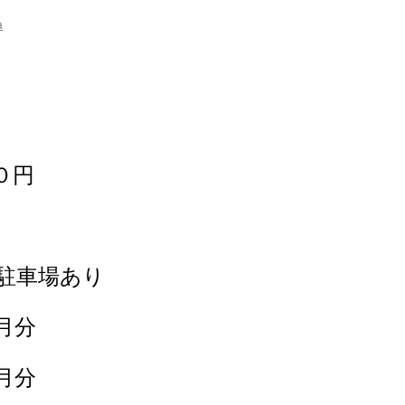
a
０円
駐車場あり
月分
月分