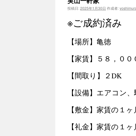
実山一軒家
ン
投稿日:
2025年1月30日
作成者:
yoshimur
ツ
※ご成約済み
へ
ス
【場所】亀徳
キ
【家賃】５８，００
ッ
プ
【間取り】２DK
【設備】エアコン、
【敷金】家賃の１ヶ
【礼金】家賃の１ヶ