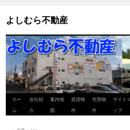
よしむら不動産
コ
ホー
会社紹
案内地
賃貸物
売買物
サイト
ン
ム
介
図
件
件
ップ
テ
←
宝星ハイツ