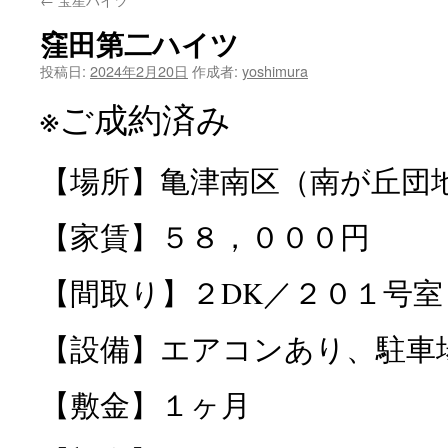
ン
窪田第二ハイツ
ツ
投稿日:
2024年2月20日
作成者:
yoshimura
へ
※ご成約済み
ス
キ
【場所】亀津南区（南が丘団
ッ
【家賃】５８，０００円
プ
【間取り】２DK／２０１号室
【設備】エアコンあり、駐車
【敷金】１ヶ月