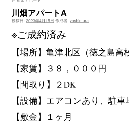
ン
川畑アパートA
ツ
投稿日:
2023年4月15日
作成者:
yoshimura
へ
※ご成約済み
ス
キ
【場所】亀津北区（徳之島高
ッ
【家賃】３８，０００円
プ
【間取り】２DK
【設備】エアコンあり、駐車
【敷金】１ヶ月