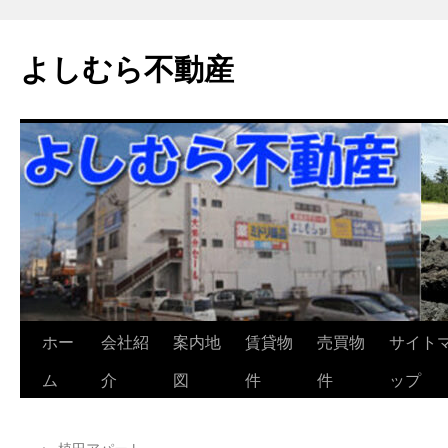
よしむら不動産
コ
ホー
会社紹
案内地
賃貸物
売買物
サイト
ン
ム
介
図
件
件
ップ
テ
←
植田アパート