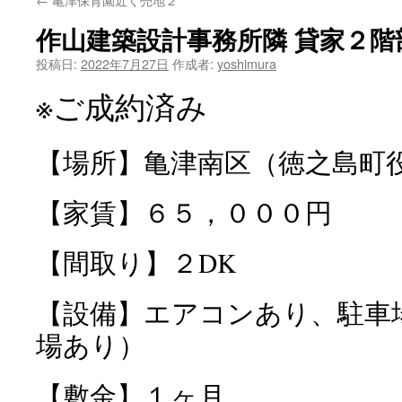
ン
作山建築設計事務所隣 貸家２階
ツ
投稿日:
2022年7月27日
作成者:
yoshimura
へ
※ご成約済み
ス
キ
【場所】亀津南区（徳之島町
ッ
【家賃】６５，０００円
プ
【間取り】２DK
【設備】エアコンあり、駐車
場あり）
【敷金】１ヶ月