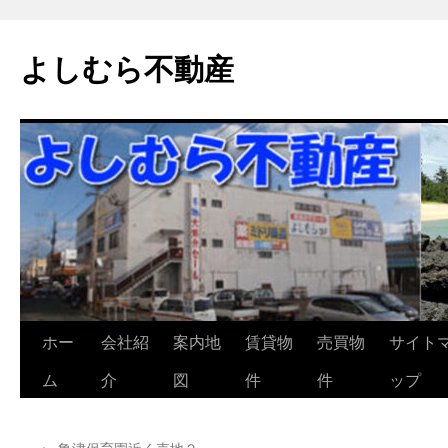
よしむら不動産
コ
ホー
会社紹
案内地
賃貸物
売買物
サイト
ン
ム
介
図
件
件
ップ
テ
←
亀津保育園近く売地２